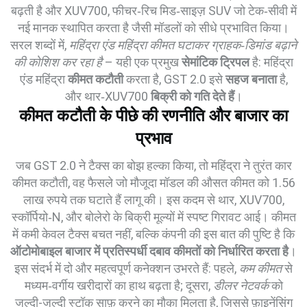
बढ़ती है
और
XUV700
,
फीचर‑रिच मिड‑साइज़ SUV जो टेक‑सीवी में
नई मानक स्थापित करता है
जैसी मॉडलों को सीधे प्रभावित किया।
सरल शब्दों में,
महिंद्रा एंड महिंद्रा कीमत घटाकर ग्राहक‑डिमांड बढ़ाने
की कोशिश कर रहा है
– यही एक प्रमुख
सेमांटिक ट्रिपल
है: महिंद्रा
एंड महिंद्रा
कीमत कटौती
करता है, GST 2.0 इसे
सहज बनाता
है,
और थार‑XUV700
बिक्री को गति देते हैं
।
कीमत कटौती के पीछे की रणनीति और बाजार का
प्रभाव
जब GST 2.0 ने टैक्स का बोझ हल्का किया, तो महिंद्रा ने तुरंत
कार
कीमत कटौती
,
वह फैसले जो मौजूदा मॉडल की औसत कीमत को 1.56
लाख रुपये तक घटाते हैं
लागू की। इस कदम से थार, XUV700,
स्कॉर्पियो‑N, और बोलेरो के बिक्री मूल्यों में स्पष्ट गिरावट आई। कीमत
में कमी केवल टैक्स बचत नहीं, बल्कि कंपनी की इस बात की पुष्टि है कि
ऑटोमोबाइल बाजार में प्रतिस्पर्धी दबाव कीमतों को निर्धारित करता है
।
इस संदर्भ में दो और महत्वपूर्ण कनेक्शन उभरते हैं: पहले,
कम कीमत
से
मध्यम‑वर्गीय खरीदारों का हाथ बढ़ता है; दूसरा,
डीलर नेटवर्क
को
जल्दी-जल्दी स्टॉक साफ़ करने का मौका मिलता है, जिससे फ़ाइनेंसिंग