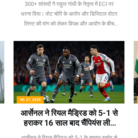
300+ सांसदों ने राहुल गांधी के नेतृत्व में ECI पर
धरना दिया। वोट चोरि के आरोप और डिजिटल वोटर
लिस्ट की मांग को लेकर विपक्ष और आयोग के बीच
तनाव बढ़ा।
नव॰ 27, 2025
आर्सेनल ने रियल मैड्रिड को 5-1 से
हराकर 16 साल बाद चैंपियंस लीग
सेमीफाइनल में जगह बनाई
आर्सेनल ने रियल मैड्रिड को 5-1 के समग्र स्कोर से