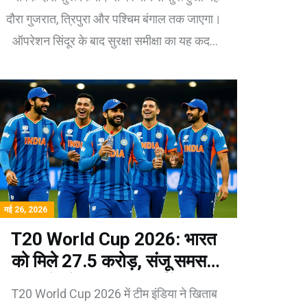
दौरा गुजरात, त्रिपुरा और पश्चिम बंगाल तक जाएगा।
ऑपरेशन सिंदूर के बाद सुरक्षा समीक्षा का यह कदम
महत्वपूर्ण है।
मई 26, 2026
T20 World Cup 2026: भारत
को मिले ₹27.5 करोड़, संजू समसन
को प्लेयर ऑफ द टूर्नामेंट
T20 World Cup 2026 में टीम इंडिया ने खिताब