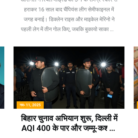
हराकर 16 साल बाद चैंपियंस लीग सेमीफाइनल में
जगह बनाई। डिक्लेन राइस और माइकेल मेरिनो ने
पहली लेग में तीन गोल किए, जबकि बुकायो साका और
गैब्रिएल मार्टिनेली ने दूसरी लेग में जीत सुनिश्चित
की।
नव॰ 11, 2025
बिहार चुनाव अभियान शुरू, दिल्ली में
AQI 400 के पार और जम्मू-कश्मीर